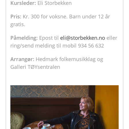
Kursleder:
Eli Storbekken
Pris:
Kr. 300 for voksne. Barn under 12 år
gratis.
Påmelding:
Epost til
eli@storbekken.no
eller
ring/send melding til mobil 934 56 632
Arrangør:
Hedmark folkemusikklag og
Galleri TØYsentralen