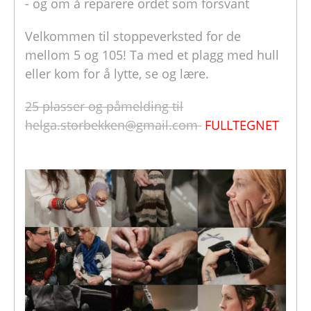
- og om å reparere ordet som forsvant
Velkommen til stoppeverksted for de
mellom 5 og 105! Ta med et plagg med hull
eller kom for å lytte, se og lære.
25 plasser og påmelding til
helga.storbekken@gmail.com
FULLTEGNET