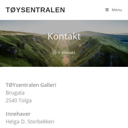
TØYSENTRALEN
Menu
Kontakt
>
Kontakt
TØYsentralen Galleri
Brugata
2540 Tolga
Innehaver
Helga D. Storbekken