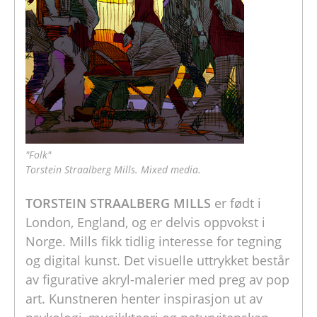
"Folk"
Torstein Straalberg Mills. Mixed media.
TORSTEIN STRAALBERG MILLS
er født i
London, England, og er delvis oppvokst i
Norge. Mills fikk tidlig interesse for tegning
og digital kunst. Det visuelle uttrykket består
av figurative akryl-malerier med preg av pop
art. Kunstneren henter inspirasjon ut av