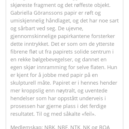
skjøreste fragment og det røffeste objekt.
Gabriella Göranssons papir er røft og
umiskjennelig håndlaget, og det har noe sart
og sårbart ved seg. De ujevne,
gjennomskinnelige papirkantene forsterker
dette inntrykket. Det er som om de ytterste
fibrene fløt ut fra papirets solide sentrum i
en rekke bølgebevegelser, og dannet en
egen skjør innramming for selve flaten. Hun
er kjent for å jobbe med papir på en
skulpturell måte. Papiret er i hennes hender
mer kroppslig enn nøytralt, og uventede
hendelser som har oppstått underveis i
prosessen har gjerne plass i det ferdige
resultatet. Til og med såkalte «feil».
Medlemskap: NBK, NBF, NTK, NK og BOA