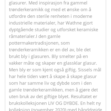
glasurer. Med inspirasjon fra gammel
trønderkeramikk og med et ønske om å
utfordre den sterile renheten i moderne
industrielle materialer, har Wathne gjort
dyptgående studier og utforsket keramiske
råmaterialer.I den gamle
pottermakertradisjonen, som
trønderkeramikken er en del av, ble det
brukt bly i glasuren. Bly smelter på en
vakker måte og skaper en glassklar glasur.
Men bly er som kjent også giftig. Sissels mål
har hele tiden vært å skape å skape glasur
som har samme liv og dybde som i den
gamle trønderkeramikken, men å gjøre det
uten bruk av det giftige blyet. Resultatet er
brukskolleksjonen LIV OG DYBDE. En helt ny
kolleksjon (november 2020) med hånddreide